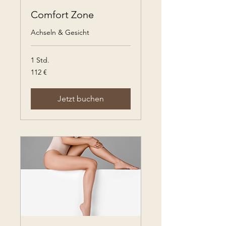
Comfort Zone
Achseln & Gesicht
1 Std.
112
112 €
Euro
Jetzt buchen