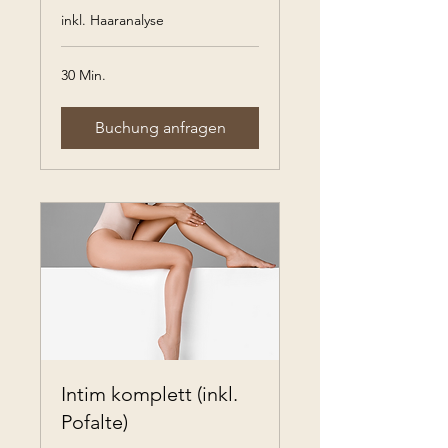
inkl. Haaranalyse
30 Min.
Buchung anfragen
Intim komplett (inkl.
Pofalte)