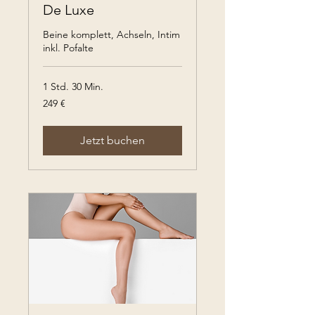
De Luxe
Beine komplett, Achseln, Intim
inkl. Pofalte
1 Std. 30 Min.
249
249 €
Euro
Jetzt buchen