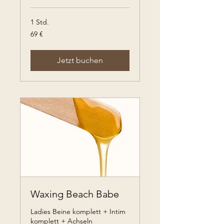
1 Std.
69
69 €
Euro
Jetzt buchen
Waxing Beach Babe
Ladies Beine komplett + Intim
komplett + Achseln