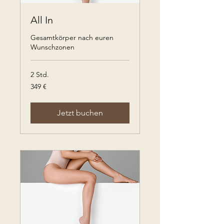
All In
Gesamtkörper nach euren
Wunschzonen
2 Std.
349
349 €
Euro
Jetzt buchen