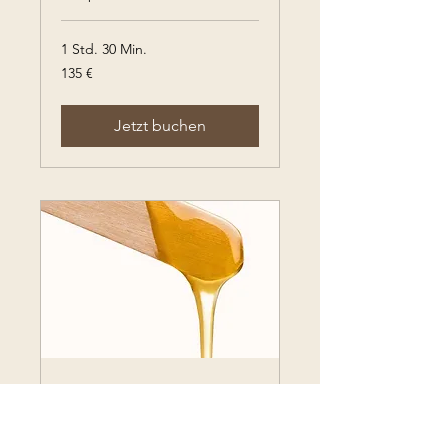
1 Std. 30 Min.
135
135 €
Euro
Jetzt buchen
Waxing Summer Girl
Ladies Beine komplett & Intim
komplett