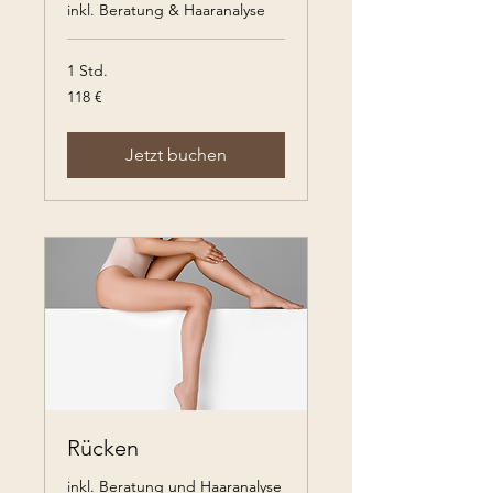
inkl. Beratung & Haaranalyse
1 Std.
118
118 €
Euro
Jetzt buchen
Rücken
inkl. Beratung und Haaranalyse