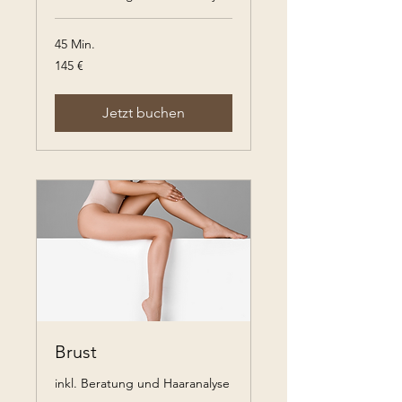
45 Min.
145
145 €
Euro
Jetzt buchen
Brust
inkl. Beratung und Haaranalyse