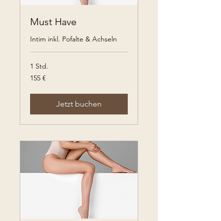
Must Have
Intim inkl. Pofalte & Achseln
1 Std.
155
155 €
Euro
Jetzt buchen