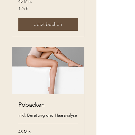
45 Min.
125
125 €
Euro
Jetzt buchen
Pobacken
inkl. Beratung und Haaranalyse
45 Min.