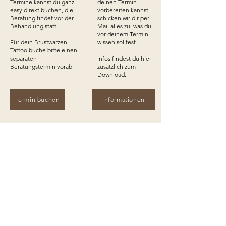
Termine kannst du ganz
deinen Termin
easy direkt buchen, die
vorbereiten kannst,
Beratung findet vor der
schicken wir dir per
Behandlung statt.
Mail alles zu, was du
vor deinem Termin
Für dein Brustwarzen
wissen solltest.
Tattoo buche bitte einen
separaten
Infos findest du hier
Beratungstermin vorab.
zusätzlich zum
Download.
Termin buchen
Informationen
Am Behandlungstag.
Nach der
Behandlung ist vor
Bitte trinke keinen
der Pflege.