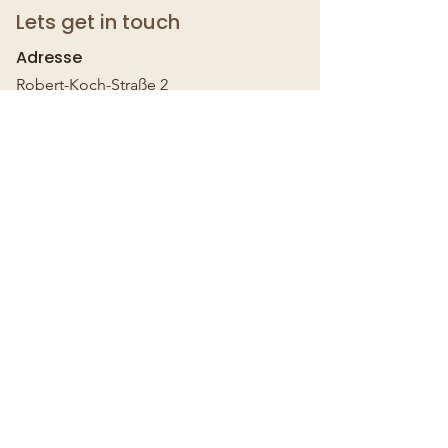
Lets get in touch
Adresse
Robert-Koch-Straße 2
59755 Arnsberg
info@katiestransformations.com
Mobil:
0151 17891007
Öffnungszeiten
Mo - Fr: 08:30 - 20 Uhr