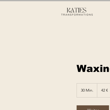
Waxin
42
Euro
30 Min.
3
42 €
0
M
i