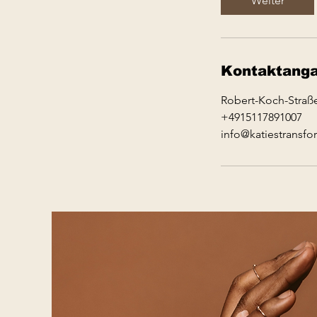
Weiter
n
.
Kontaktang
Robert-Koch-Straß
+4915117891007
info@katiestransf