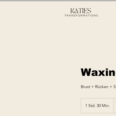
Waxin
Brust + Rücken + 
1
E
1 Std. 30 Min.
1
S