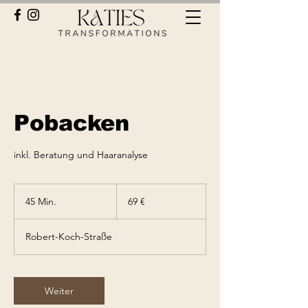
Pobacken
inkl. Beratung und Haaranalyse
69
Euro
45 Min.
4
69 €
5
M
Robert-Koch-Straße
i
n
.
Weiter