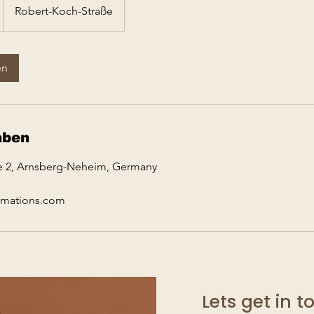
Robert-Koch-Straße
en
aben
e 2, Arnsberg-Neheim, Germany
ormations.com
Lets get in 