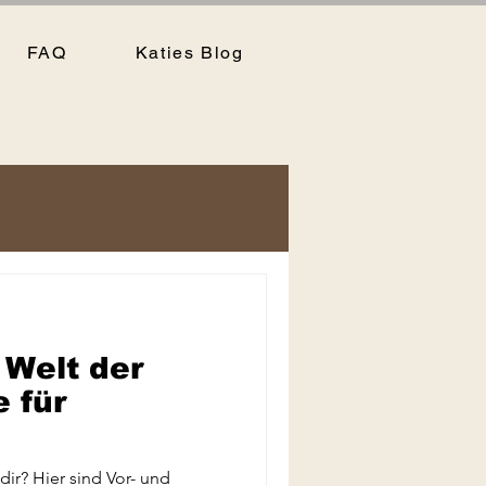
FAQ
Katies Blog
 Welt der
 für
ng bei Katies
ir? Hier sind Vor- und